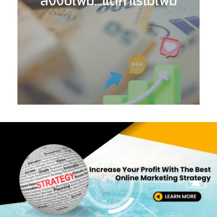
ลงงบเพิ่ม…แต่กำไรไม่เพิ่ม