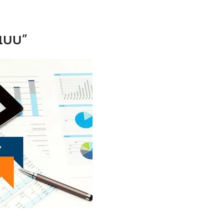
กแบบ”