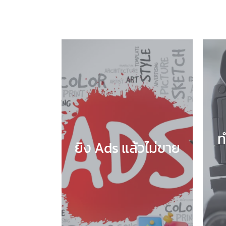
ท
ยิง Ads แล้วไม่ขาย