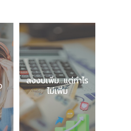
ลงงบเพิ่ม…แต่กำไร
อ
ไม่เพิ่ม