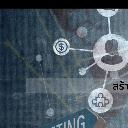
Skip
to
content
S
fo
สร้