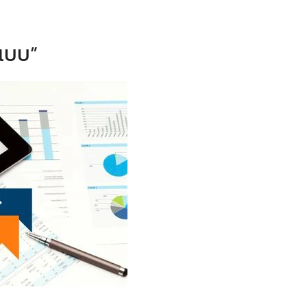
กแบบ”