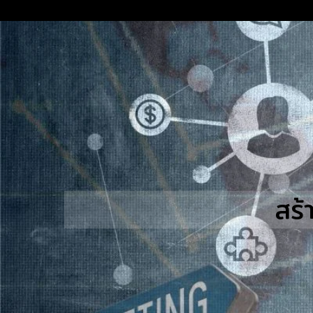
Skip
to
content
S
fo
สร้