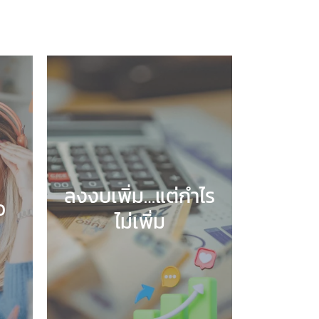
ลงงบเพิ่ม…แต่กำไร
อ
ไม่เพิ่ม