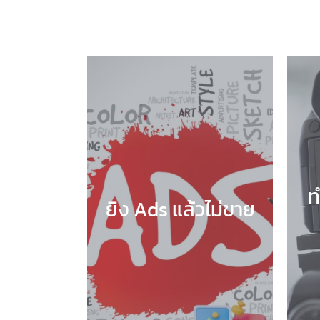
ท
ยิง Ads แล้วไม่ขาย