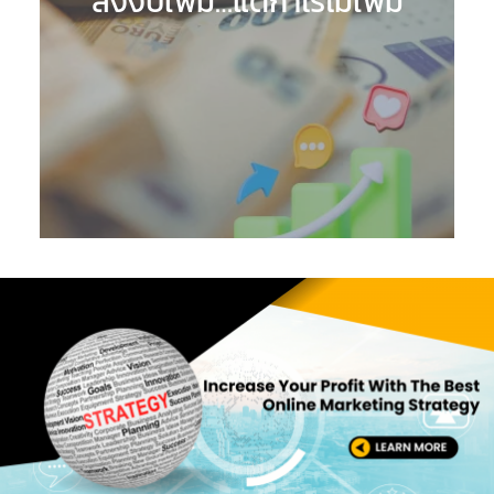
ลงงบเพิ่ม…แต่กำไรไม่เพิ่ม