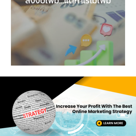
ลงงบเพิ่ม…แต่กำไรไม่เพิ่ม