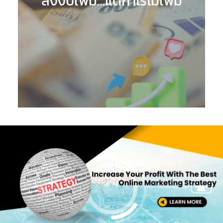
ลงงบเพิ่ม…แต่กำไรไม่เพิ่ม