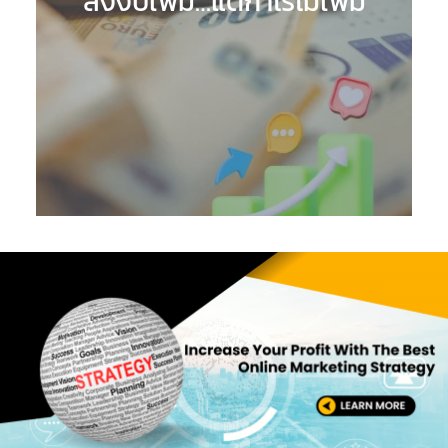
ลงงบเพิ่ม…แต่กำไรไม่เพิ่ม