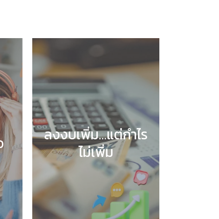
ลงงบเพิ่ม…แต่กำไร
อ
ไม่เพิ่ม