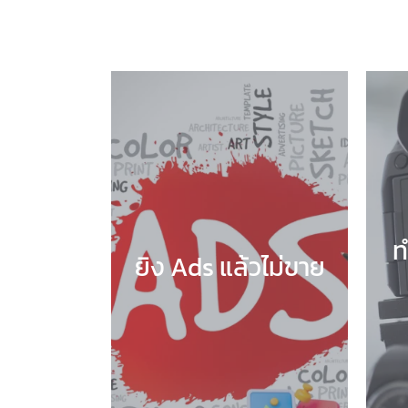
ท
ยิง Ads แล้วไม่ขาย