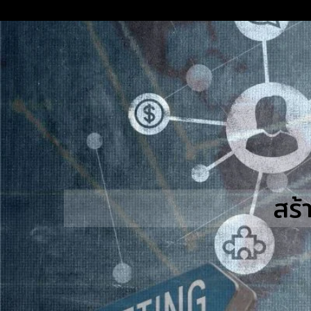
Skip
to
content
S
fo
สร้