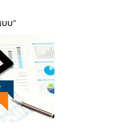
กแบบ”