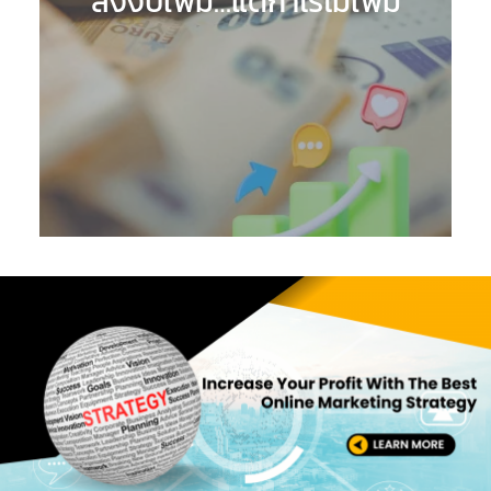
ลงงบเพิ่ม…แต่กำไรไม่เพิ่ม