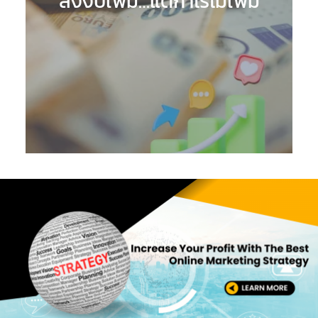
ลงงบเพิ่ม…แต่กำไรไม่เพิ่ม