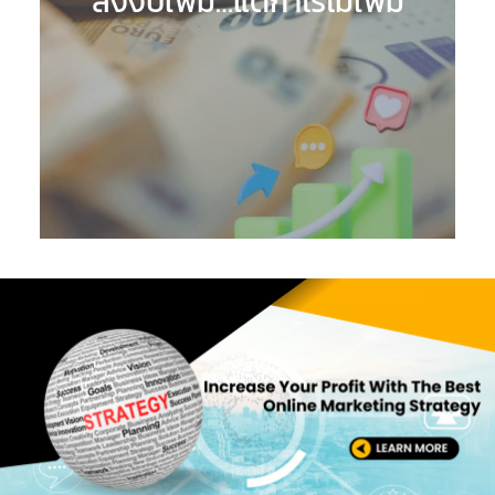
ลงงบเพิ่ม…แต่กำไรไม่เพิ่ม