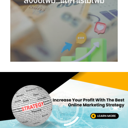
ลงงบเพิ่ม…แต่กำไรไม่เพิ่ม