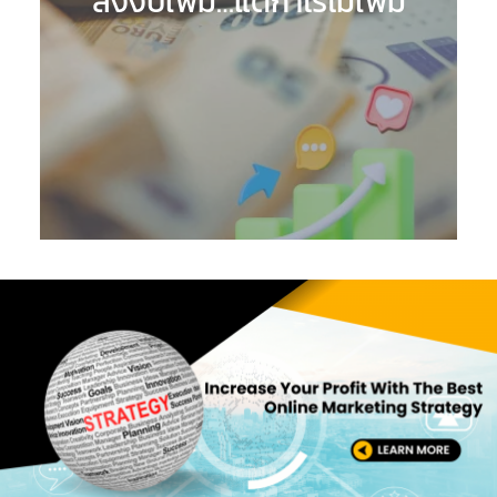
ลงงบเพิ่ม…แต่กำไรไม่เพิ่ม