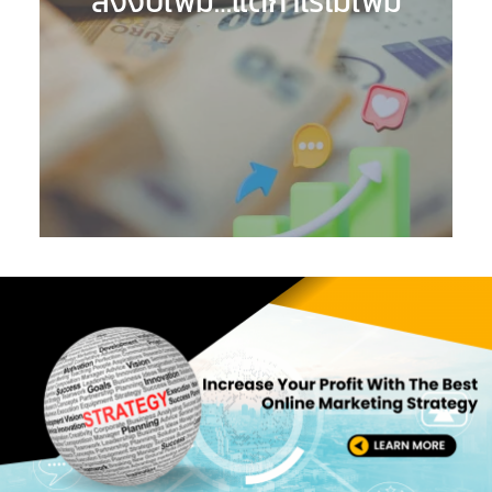
ลงงบเพิ่ม…แต่กำไรไม่เพิ่ม