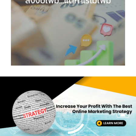
ลงงบเพิ่ม…แต่กำไรไม่เพิ่ม