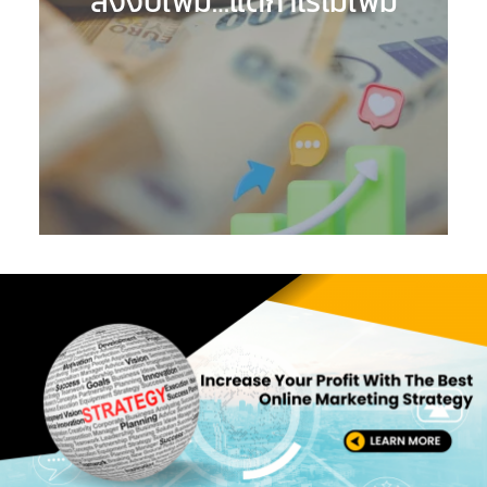
ลงงบเพิ่ม…แต่กำไรไม่เพิ่ม