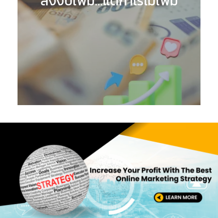
ลงงบเพิ่ม…แต่กำไรไม่เพิ่ม