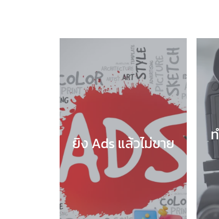
ท
ยิง Ads แล้วไม่ขาย