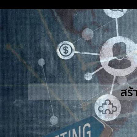
Skip
to
content
S
fo
สร้