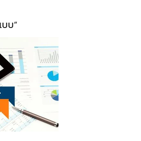
กแบบ”