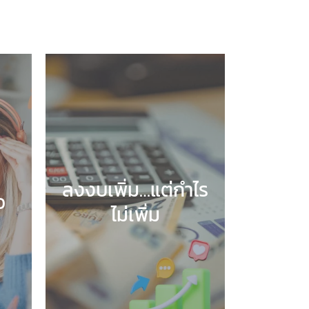
ลงงบเพิ่ม…แต่กำไร
อ
ไม่เพิ่ม