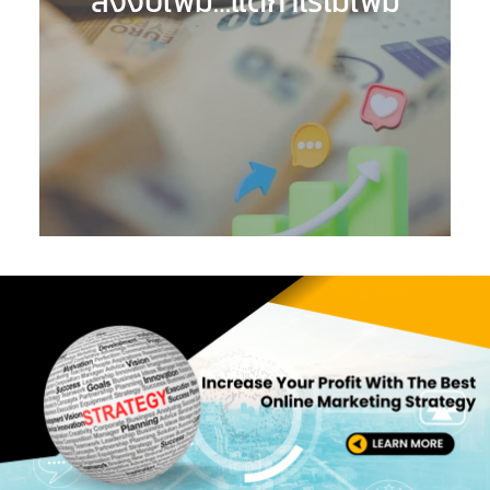
ลงงบเพิ่ม…แต่กำไรไม่เพิ่ม