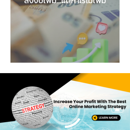
ลงงบเพิ่ม…แต่กำไรไม่เพิ่ม