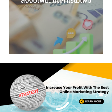
ลงงบเพิ่ม…แต่กำไรไม่เพิ่ม