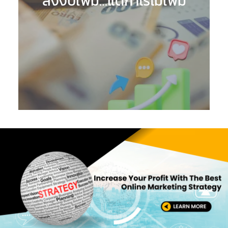
ลงงบเพิ่ม…แต่กำไรไม่เพิ่ม