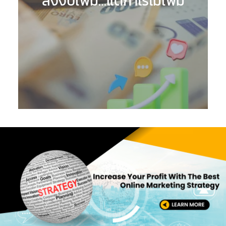
ลงงบเพิ่ม…แต่กำไรไม่เพิ่ม