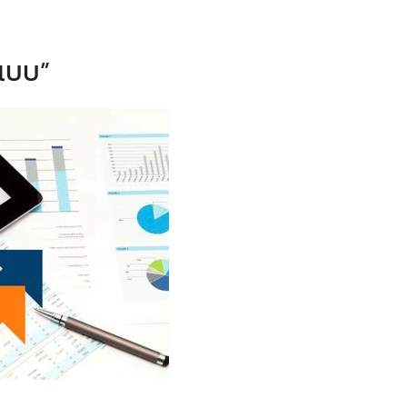
กแบบ”