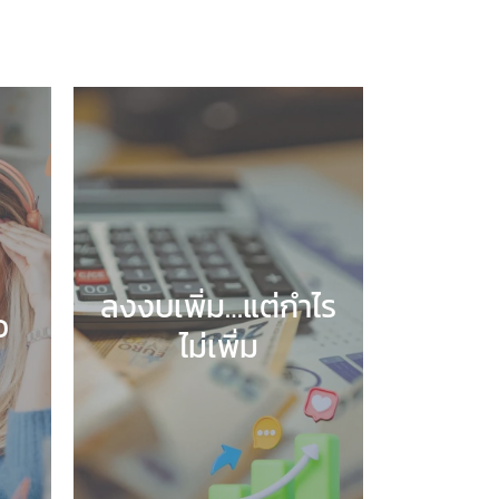
ลงงบเพิ่ม…แต่กำไร
อ
ไม่เพิ่ม