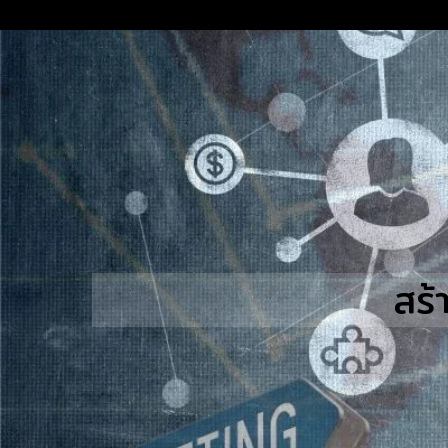
Skip
to
content
S
fo
สร้