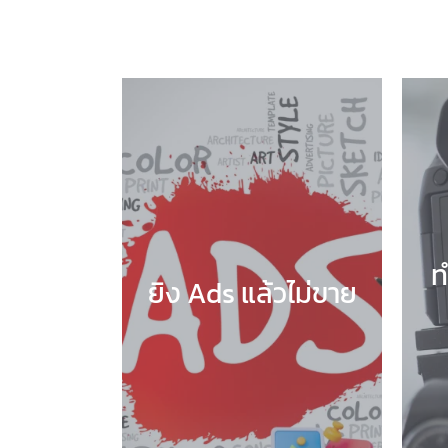
ท
ยิง Ads แล้วไม่ขาย