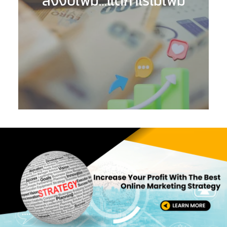
ลงงบเพิ่ม…แต่กำไรไม่เพิ่ม