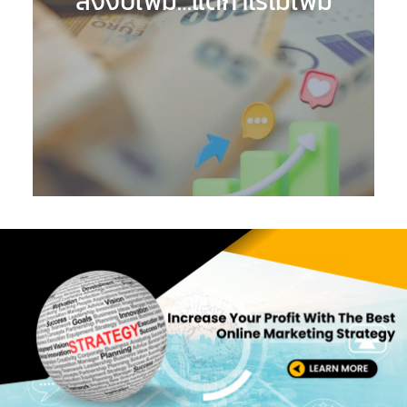
ลงงบเพิ่ม…แต่กำไรไม่เพิ่ม