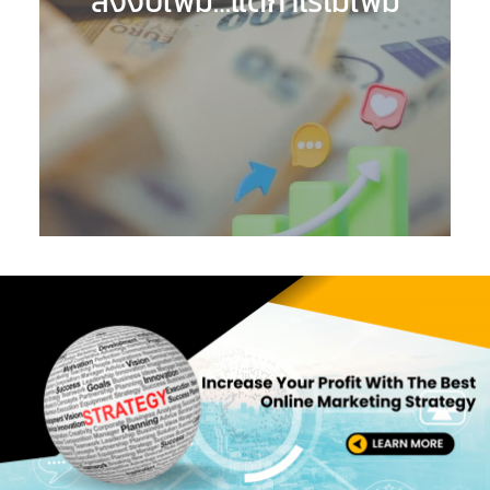
ลงงบเพิ่ม…แต่กำไรไม่เพิ่ม