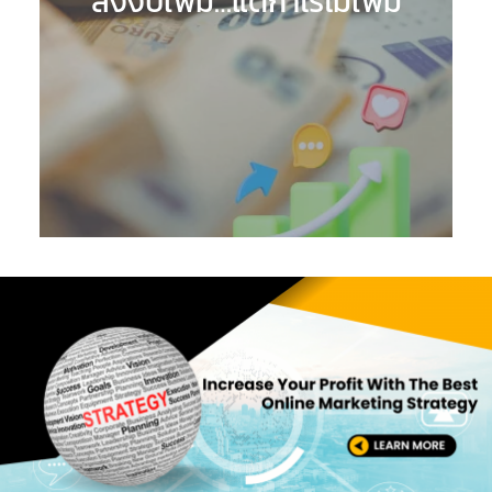
ลงงบเพิ่ม…แต่กำไรไม่เพิ่ม