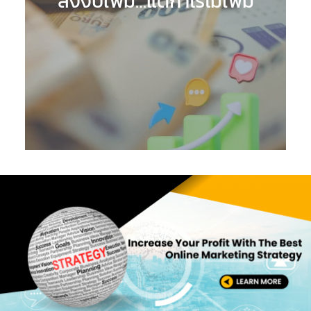
ลงงบเพิ่ม…แต่กำไรไม่เพิ่ม