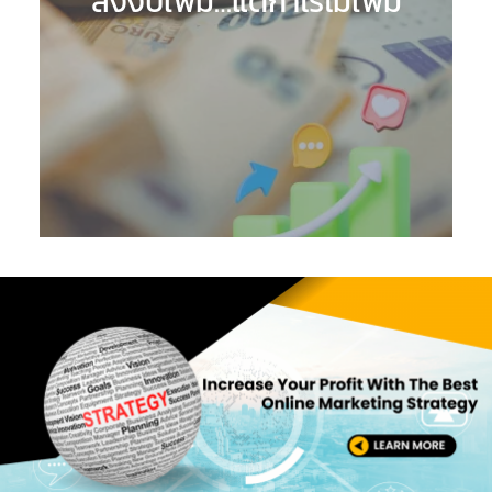
ลงงบเพิ่ม…แต่กำไรไม่เพิ่ม