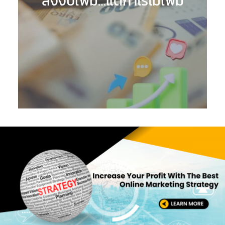
ลงงบเพิ่ม…แต่กำไรไม่เพิ่ม