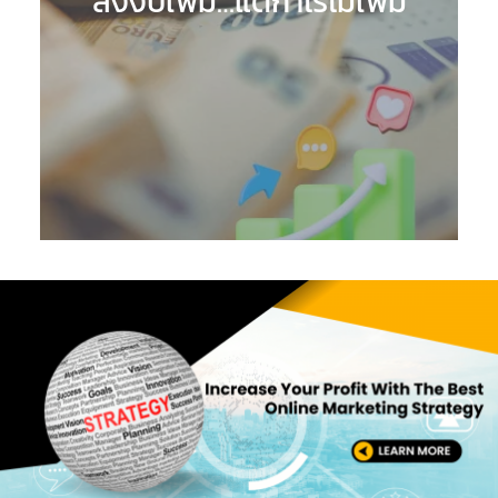
ลงงบเพิ่ม…แต่กำไรไม่เพิ่ม