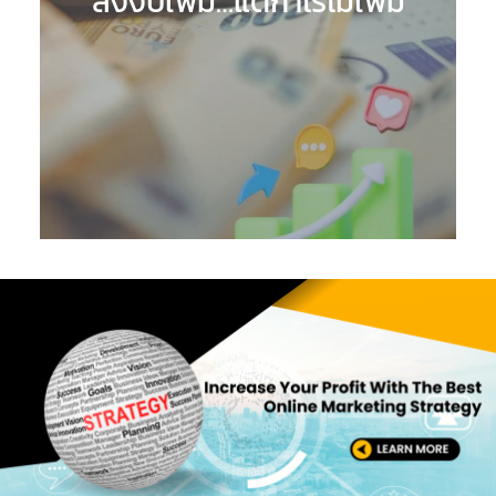
ลงงบเพิ่ม…แต่กำไรไม่เพิ่ม