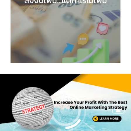
ลงงบเพิ่ม…แต่กำไรไม่เพิ่ม