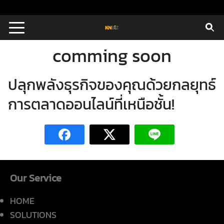
Skip
to
Search
content
for:
comming soon
E
ปลุกพลังธุรกิจของคุณด้วยกลยุทธ์
UTIONS
การตลาดออนไลน์ที่เหนือชั้น!
E STUDIES
TACT US
Our Service
HOME
SOLUTIONS