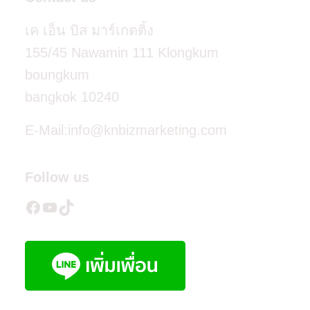
เค เอ็น บิส มาร์เกตติ้ง
155/45 Nawamin 111 Klongkum
boungkum
bangkok 10240
E-Mail:info@knbizmarketing.com
Follow us
Facebook
YouTube
TikTok