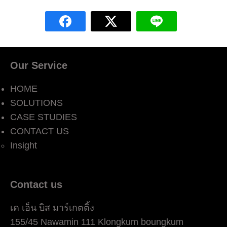
Our Service
HOME
SOLUTIONS
CASE STUDIES
CONTACT US
Insight
Contact us
เค เอ็น บิส มาร์เกตติ้ง
155/45 Nawamin 111 Klongkum boungkum